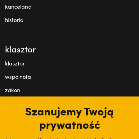
kancelaria
historia
klasztor
klasztor
wspólnota
zakon
Szanujemy Twoją
albertówka
prywatność
albertówka