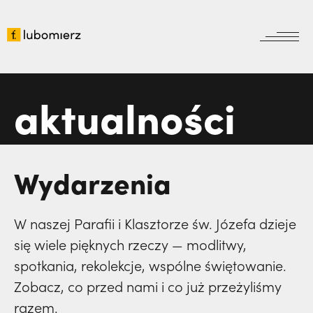
aktualności
wydarzenia
Wyszukiwarka
parafia
aktualności
ogłoszenia
parafia
sakramenty
intencje
kościoły filialne
eucharystia
Wydarzenia
klasztor
nabożeństwa
spowiedź
klasztor
duszpasterstwa
cmentarz
chrzest
W naszej Parafii i Klasztorze św. Józefa dzieje
bracia
najczęściej wyszukiwane
wydarzenia
się wiele pięknych rzeczy — modlitwy,
kancelaria
bierzmowanie
albertówka
zakon
spotkania, rekolekcje, wspólne świętowanie.
ogłoszenia
Msza prymicyjna ks. Arkadiusza,
Jubileusz
historia
albertówka
Zobacz, co przed nami i co już przeżyliśmy
namaszczenie
kapłaństwa o. Marka Kołodziejczyka,
Boże
kamera
intencje
razem.